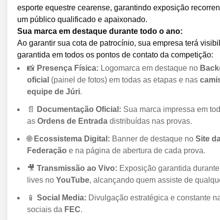
esporte equestre cearense, garantindo exposição recorren
um público qualificado e apaixonado.
Sua marca em destaque durante todo o ano:
Ao garantir sua cota de patrocínio, sua empresa terá visibi
garantida em todos os pontos de contato da competição:
📸
Presença Física:
Logomarca em destaque no
Back
oficial
(painel de fotos) em todas as etapas e nas
cami
equipe de Júri
.
📄
Documentação Oficial:
Sua marca impressa em to
as
Ordens de Entrada
distribuídas nas provas.
🌐
Ecossistema Digital:
Banner de destaque no
Site d
Federação
e na página de abertura de cada prova.
🎥
Transmissão ao Vivo:
Exposição garantida durante
lives no
YouTube
, alcançando quem assiste de qualque
📱
Social Media:
Divulgação estratégica e constante n
sociais da
FEC
.